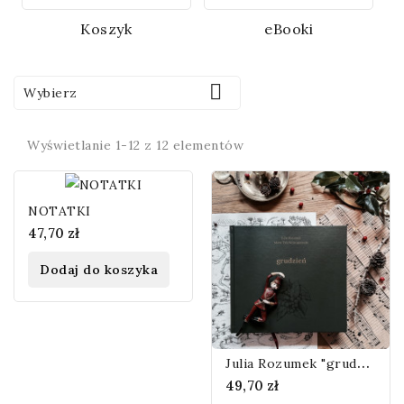
Koszyk
eBooki

Wybierz
Wyświetlanie 1-12 z 12 elementów
NOTATKI
47,70 zł
Dodaj do koszyka
J
ulia Rozumek "grudzień"
49,70 zł